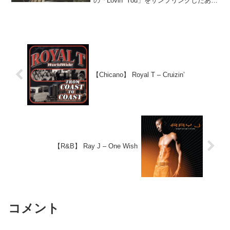
の「Lovin’ You」をサンプリングしたあた
たかいトラックで、強さと優しさを兼ね
備えた女性像がラップと歌を通じて描か
れている。
【Chicano】 Royal T – Cruizin’
【R&B】 Ray J – One Wish
コメント