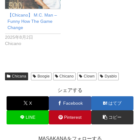
【Chicano】 M.C. Man –
Funny How The Game
Change
2025年8月2日
Chicano
Chicana
Boogie
Chicano
Clown
Dyablo
シェアする
X
Facebook
はてブ
LINE
Pinterest
コピー
MASAKANAをフォローする