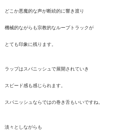
どこか悪魔的な声が断続的に響き渡り
機械的ながらも宗教的なループトラックが
とても印象に残ります。
ラップはスパニッシュで展開されていき
スピード感も感じられます。
スパニッシュならではの巻き舌もいいですね。
淡々としながらも