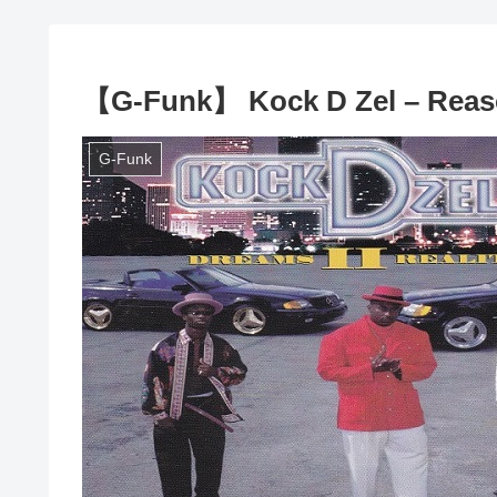
【G-Funk】 Kock D Zel – Rea
G-Funk