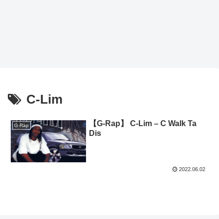
C-Lim
【G-Rap】 C-Lim – C Walk Ta
G-Rap
Dis
2022.06.02