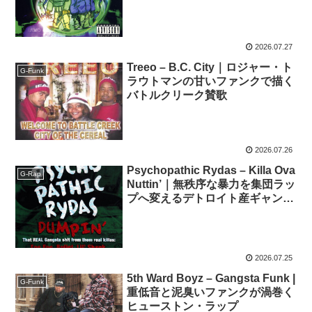
ラウンド
2026.07.27
Treeo – B.C. City｜ロジャー・ト
G-Funk
ラウトマンの甘いファンクで描く
バトルクリーク賛歌
2026.07.26
Psychopathic Rydas – Killa Ova
G-Rap
Nuttin’｜無秩序な暴力を集団ラッ
プへ変えるデトロイト産ギャング
スタ・シアター
2026.07.25
5th Ward Boyz – Gangsta Funk |
G-Funk
重低音と泥臭いファンクが渦巻く
ヒューストン・ラップ