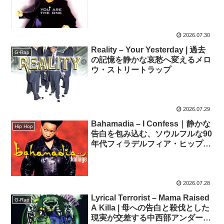
2026.07.30
Reality – Your Yesterday | 過去
G-Rap
の記憶を静かな哀愁へ変えるメロ
ウ・ストリートラップ
2026.07.29
Bahamadia – I Confess｜静かな
Hip Hop
告白を包み込む、ソウルフルな90
年代フィラデルフィア・ヒップホ
ップ
2026.07.28
Lyrical Terrorist – Mama Raised
G-Rap
A Killa | 母への告白と殺伐とした
現実が交差する中西部アンダーグ