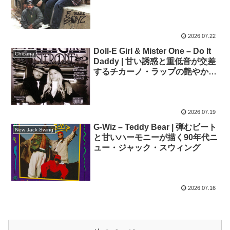
2026.07.22
Doll-E Girl & Mister One – Do It
Chicana
Daddy | 甘い誘惑と重低音が交差
するチカーノ・ラップの艶やかな
一曲
2026.07.19
G-Wiz – Teddy Bear | 弾むビート
New Jack Swing
と甘いハーモニーが描く90年代ニ
ュー・ジャック・スウィング
2026.07.16