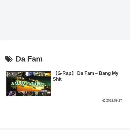
Da Fam
【G-Rap】 Da Fam – Bang My
G-Rap
Shit
2022.09.27