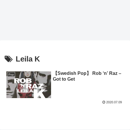
Leila K
【Swedish Pop】 Rob ‘n’ Raz –
Pop
Got to Get
2020.07.09