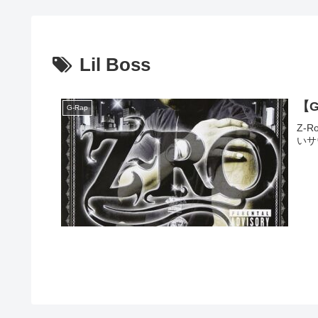
Lil Boss
【G
G-Rap
Z-R
いサ