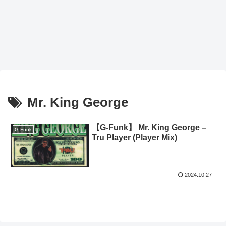
Mr. King George
【G-Funk】 Mr. King George –
G-Funk
Tru Player (Player Mix)
2024.10.27