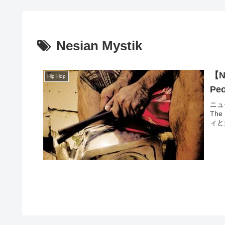
Nesian Mystik
【Ne
Hip Hop
Peo
ニュ
Th
ィと