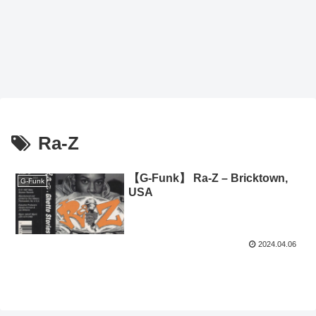
Ra-Z
【G-Funk】 Ra-Z – Bricktown,
G-Funk
USA
2024.04.06