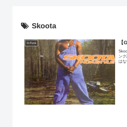
Skoota
【G
G-Funk
Sk
ンク
はな