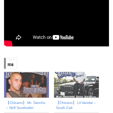
関連
【Chicano】 Mr. Sancho
【Chicano】 Lil Vandal –
– Str8 Southsidin’
South Cali