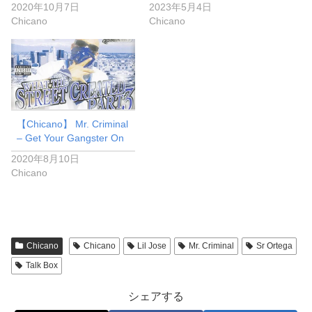
2020年10月7日
2023年5月4日
Chicano
Chicano
【Chicano】 Mr. Criminal
– Get Your Gangster On
2020年8月10日
Chicano
Chicano
Chicano
Lil Jose
Mr. Criminal
Sr Ortega
Talk Box
シェアする