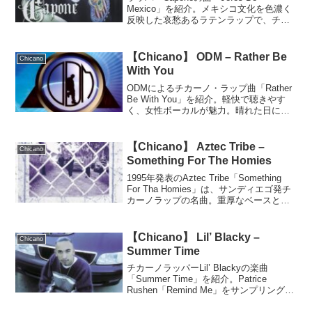
Mexico」を紹介。メキシコ文化を色濃く
反映した哀愁あるラテンラップで、チカ
ーノというよりバンダ寄りの独特な世界
観が魅力の一曲。
【Chicano】 ODM – Rather Be
Chicano
With You
ODMによるチカーノ・ラップ曲「Rather
Be With You」を紹介。軽快で聴きやす
く、女性ボーカルが魅力。晴れた日に合
う爽やかな名曲。
【Chicano】 Aztec Tribe –
Chicano
Something For The Homies
1995年発表のAztec Tribe「Something
For Tha Homies」は、サンディエゴ発チ
カーノラップの名曲。重厚なベースと個
性あるラップ、独特のシンセが光る黄金
期らしい一曲。
【Chicano】 Lil’ Blacky –
Chicano
Summer Time
チカーノラッパーLil’ Blackyの楽曲
「Summer Time」を紹介。Patrice
Rushen「Remind Me」をサンプリング
し、穏やかなトラックと柔らかなラップ