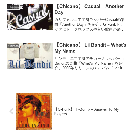
が特徴。夏のリラックスした時間に合う
一曲。
【Chicano】 Casual – Another
Chicano
Day
カリフォルニア出身ラッパーCasualの楽
曲「Another Day」を紹介。G-Funkトラ
ックにトークボックスや甘い歌声が絡む
王道のチカーノラップ。
【Chicano】 Lil Bandit – What’s
Chicano
My Name
サンディエゴ出身のチカーノラッパーLil
Banditの楽曲「What’s My Name」を紹
介。2005年リリースのアルバム『Let It
Be Known』収録で、Royal Tがプロデュ
ース。怪しいループやヴォコーダー、
Fingazzのトークボックスが特徴で、男臭
さと聴きやすさを兼ね備えたチカーノラ
ップの名曲。
【G-Funk】 H-Bomb – Answer To My
Players