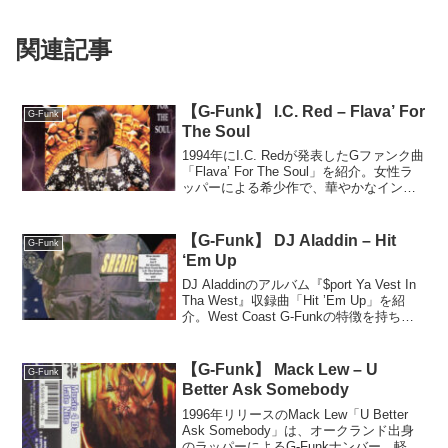
関連記事
【G-Funk】 I.C. Red – Flava’ For
G-Funk
The Soul
1994年にI.C. Redが発表したGファンク曲
「Flava’ For The Soul」を紹介。女性ラ
ッパーによる希少作で、華やかなイント
ロや中盤のファンキーな展開が特徴。派
手さはないが玄人好みの一曲。
【G-Funk】 DJ Aladdin – Hit
G-Funk
‘Em Up
DJ Aladdinのアルバム『$port Ya Vest In
Tha West』収録曲「Hit ’Em Up」を紹
介。West Coast G-Funkの特徴を持ち、
Zapp直系のファンクサウンドとクラブ向
けフックが魅力の一曲？
【G-Funk】 Mack Lew – U
G-Funk
Better Ask Somebody
1996年リリースのMack Lew「U Better
Ask Somebody」は、オークランド出身
のラッパーによるG-Funkナンバー。軽快