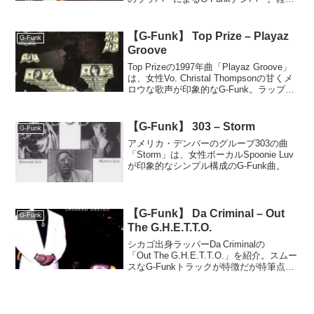
なピアノループと太いベースラインが特
徴で、滑らかなフローが展開されます。
プロデューサーはG-Man Stanで、
【G-Funk】 Top Prize – Playaz
G-Funk
Phunky Phat Graph-Xによるアートワー
Groove
クも注目。限定再発のためレアな一曲で
す。
Top Prizeの1997年曲「Playaz Groove」
は、女性Vo. Christal Thompsonの甘くメ
ロウな歌声が印象的なG-Funk。ラップは
控えめで雰囲気重視の一曲。
【G-Funk】 303 – Storm
G-Funk
アメリカ・デンバーのグループ303の曲
「Storm」は、女性ボーカルSpoonie Luv
が印象的なシンプル構成のG-Funk曲。
【G-Funk】 Da Criminal – Out
G-Funk
The G.H.E.T.T.O.
シカゴ出身ラッパーDa Criminalの
「Out The G.H.E.T.T.O.」を紹介。スムー
スなG‑Funkトラックが特徴だが特筆点は
少なく、マニアやコレクター向けの一
曲。