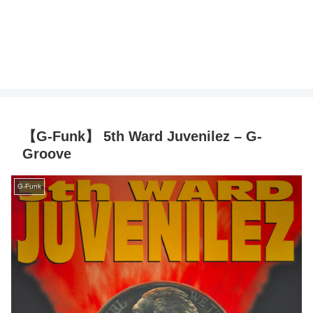
【G-Funk】 5th Ward Juvenilez – G-
Groove
G-Funk