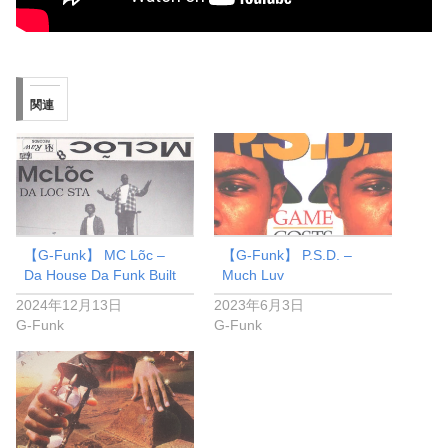
関連
【G-Funk】 MC Lõc –
【G-Funk】 P.S.D. –
Da House Da Funk Built
Much Luv
2024年12月13日
2023年6月3日
G-Funk
G-Funk