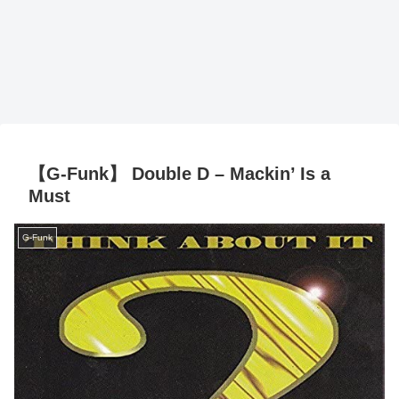
【G-Funk】 Double D – Mackin’ Is a
Must
G-Funk