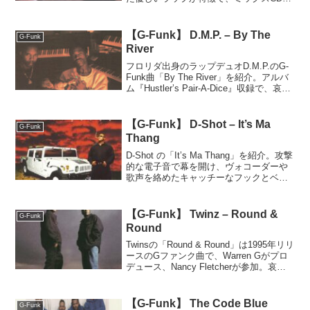
締めに合う落ち着いた名曲。
【G-Funk】 D.M.P. – By The
G-Funk
River
フロリダ出身のラップデュオD.M.P.のG-
Funk曲「By The River」を紹介。アルバ
ム『Hustler’s Pair-A-Dice』収録で、哀愁
漂うギターとゆったりしたラップが特
徴。希少ながらG-Funkの魅力を感じられ
る一曲。
【G-Funk】 D-Shot – It’s Ma
G-Funk
Thang
D‑Shot の「It’s Ma Thang」を紹介。攻撃
的な電子音で幕を開け、ヴォコーダーや
歌声を絡めたキャッチーなフックとベイ
エリアらしい軽快なラップで構成された
一曲。
【G-Funk】 Twinz – Round &
G-Funk
Round
Twinsの「Round & Round」は1995年リリ
ースのGファンク曲で、Warren Gがプロ
デュース、Nancy Fletcherが参加。哀愁
あるメロウなサウンドで、Gファンク好
きは必聴の名曲。
【G-Funk】 The Code Blue
G-Funk