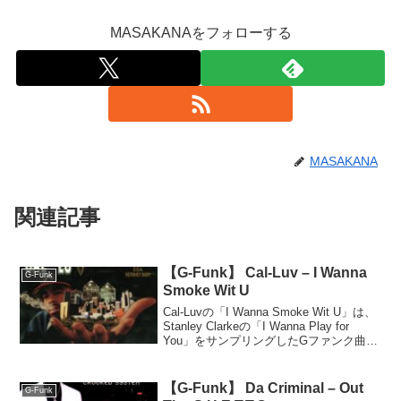
MASAKANAをフォローする
MASAKANA
関連記事
【G-Funk】 Cal-Luv – I Wanna
G-Funk
Smoke Wit U
Cal-Luvの「I Wanna Smoke Wit U」は、
Stanley Clarkeの「I Wanna Play for
You」をサンプリングしたGファンク曲。
メロウなトラックにラップと歌が融合
し、ジャジーでグルーヴィーな魅力を持
つ楽曲。
【G-Funk】 Da Criminal – Out
G-Funk