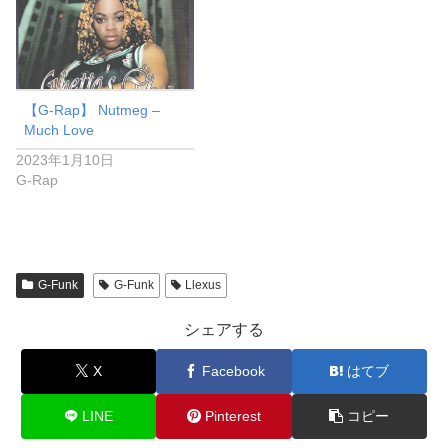
【G-Rap】 Nutmeg –
Much Love
2023年1月10日
G-Rap
G-Funk
G-Funk
Llexus
シェアする
X
Facebook
はてブ
LINE
Pinterest
コピー