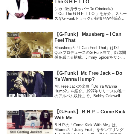
The G.H.E.T.T.O.
シカゴ出身ラッパーDa Criminalの
「Out The G.H.E.T.T.O.」を紹介。スムー
スなG‑Funkトラックが特徴だが特筆点は
少なく、マニアやコレクター向けの一
曲。
【G-Funk】 Mausberg – I Can
G-Funk
Feel That
Mausbergの「I Can Feel That」はDJ
QuikプロデュースのG-Funk曲で、師弟関
係を感じる構成。Jimmy Spicerをサンプ
リングし、Quikも参加。彼は2000年に悲
劇的に亡くなった。
【G-Funk】Mr. Free Jack – Do
G-Funk
Ya Wanna Hump?
Mr. Free Jackの楽曲「Do Ya Wanna
Hump?」を紹介。1997年リリースの唯一
のアルバム収録曲で、Bobby Caldwellの
曲をサンプリング。スムースなG‑Funkサ
ウンドと女性ボーカルが特徴の一曲。
【G-Funk】 B.H.P. – Come Kick
G-Funk
With Me
B.H.P.の「Come Kick With Me」は、
Mtumeの「Juicy Fruit」をサンプリング