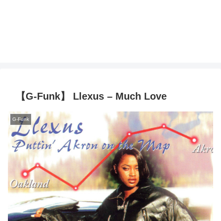
【G-Funk】 Llexus – Much Love
G-Funk