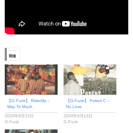
関連
【G-Funk】 Riderlife –
【G-Funk】 Potent C –
Way To Much
No Love
2020年8月22日
2024年9月13日
G-Funk
G-Funk