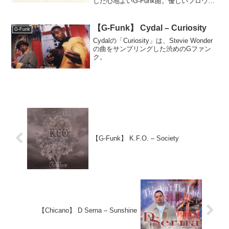
した心地よいG-Funk曲。優しいフロウと
メロウなトラックが特徴で、アルバムの
締めにふさわしい穏やかなギャングスタ
ナンバー。
【G-Funk】 Cydal – Curiosity
G-Funk
Cydalの「Curiosity」は、Stevie Wonder
の曲をサンプリングした渋めのGファン
ク。
【G-Funk】 K.F.O. – Society
【Chicano】 D Serna – Sunshine