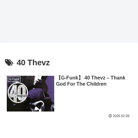
40 Thevz
【G-Funk】 40 Thevz – Thank
G-Funk
God For The Children
2026.02.09