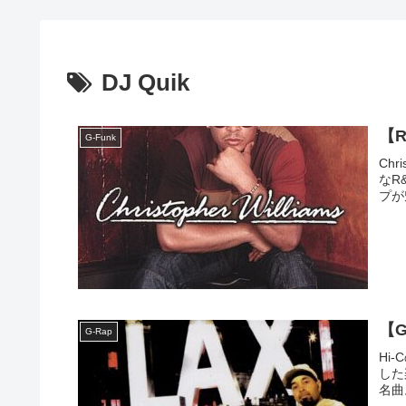
DJ Quik
【R&
G-Funk
Chr
なR
プが
【G
G-Rap
Hi
した
名曲