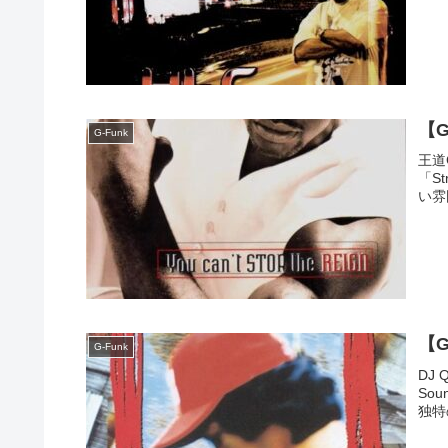
【G-
G-Funk
王道
「S
い雰
【G-
G-Funk
DJ 
So
独特