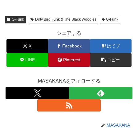
G-Funk
Dirty Bird Funk & The Black Woodies
G-Funk
シェアする
X
Facebook
はてブ
LINE
Pinterest
コピー
MASAKANAをフォローする
MASAKANA