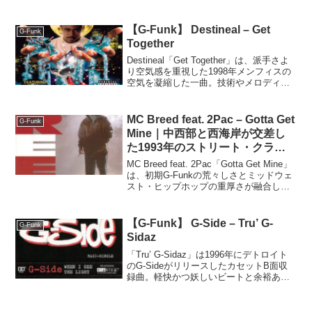
りラップが絡む一曲。
【G-Funk】 Destineal – Get
G-Funk
Together
Destineal「Get Together」は、派手さよ
り空気感を重視した1998年メンフィスの
空気を凝縮した一曲。技術やメロディよ
り、当時の街の現実感と雰囲気に価値が
ある作品。
MC Breed feat. 2Pac – Gotta Get
G-Funk
Mine｜中西部と西海岸が交差し
た1993年のストリート・クラシ
ック
MC Breed feat. 2Pac「Gotta Get Mine」
は、初期G-Funkの荒々しさとミッドウェ
スト・ヒップホップの重厚さが融合した
1993年のストリート・クラシックです。
音源をもとに、サウンドやラップ、歌詞
の魅力を詳しく分析します。
【G-Funk】 G-Side – Tru’ G-
G-Funk
Sidaz
「Tru’ G-Sidaz」は1996年にデトロイト
のG-SideがリリースしたカセットB面収
録曲。軽快かつ妖しいビートと余裕ある
フックが特徴で、女性アーティストの控
えめな参加もあり、スムースなギャング
スタラップ曲。