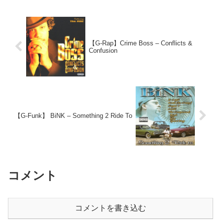
【G-Rap】Crime Boss – Conflicts &
Confusion
【G-Funk】 BiNK – Something 2 Ride To
コメント
コメントを書き込む