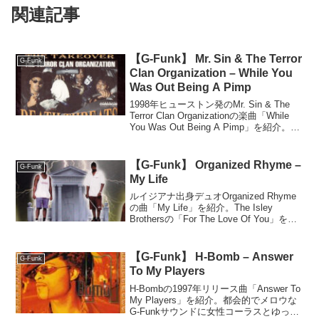
関連記事
【G-Funk】 Mr. Sin & The Terror
G-Funk
Clan Organization – While You
Was Out Being A Pimp
1998年ヒューストン発のMr. Sin & The
Terror Clan Organizationの楽曲「While
You Was Out Being A Pimp」を紹介。ピ
アノと男女コーラスが印象的で、親しみ
やすい歌声とゆったりしたラップ、ギャ
ングスタファンクらしいシンセ使いが特
【G-Funk】 Organized Rhyme –
G-Funk
徴のマイナー名曲。
My Life
ルイジアナ出身デュオOrganized Rhyme
の曲「My Life」を紹介。The Isley
Brothersの「For The Love Of You」を巧
みにサンプリングし、スムースで心地よ
いG-Funkナンバー。
【G-Funk】 H-Bomb – Answer
G-Funk
To My Players
H‑Bombの1997年リリース曲「Answer To
My Players」を紹介。都会的でメロウな
G-Funkサウンドに女性コーラスとゆった