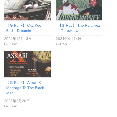
【G-Funk】 Cku Koo
【G-Rap】 The Relativez
Bird – Dreamin
– Throw It Up
2024年12月18日
2024年4月14日
G-Funk
G-Rap
【G-Funk】 Askari X –
Message To The Black
Man
2023年2月26日
G-Funk