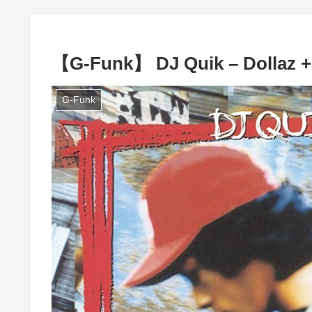
【G-Funk】 DJ Quik – Dollaz +
G-Funk