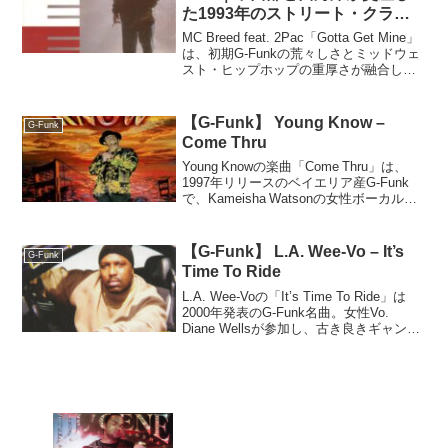
た1993年のストリート・クラシ
ック
MC Breed feat. 2Pac「Gotta Get Mine」
は、初期G-Funkの荒々しさとミッドウェ
スト・ヒップホップの重厚さが融合した
1993年のストリート・クラシックです。
音源をもとに、サウンドやラップ、歌詞
の魅力を詳しく分析します。
【G-Funk】 Young Know –
G-Funk
Come Thru
Young Knowの楽曲「Come Thru」は、
1997年リリースのベイエリア産G‑Funk
で、Kameisha Watsonの女性ボーカルが
印象的。派手さはないが心地よく哀愁あ
るメロウなトラックで、聴きやすい名
曲。
【G-Funk】 L.A. Wee-Vo – It’s
G-Funk
Time To Ride
L.A. Wee-Voの「It’s Time To Ride」は
2000年発表のG-Funk名曲。女性Vo.
Diane Wellsが参加し、古き良きギャング
スタ・ファンクの魅力が詰まった入手困
難ながら必聴の一曲。