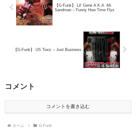
【G-Funk】 Lil’ Gene A.K.A. Mr.
Sandman – Funny How Time Flys
【G-Funk】 US Toxic – Just Business
コメント
コメントを書き込む
ホーム
G-Funk