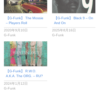
【G-Funk】 The Mossie
【G-Funk】 Black 9 – On
– Players Roll
And On
2020年9月10日
2025年8月16日
G-Funk
G-Funk
【G-Funk】 R.W.O.
A.K.A. The ORG. – RU?
2024年1月12日
G-Funk