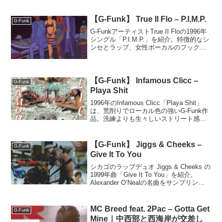
【G-Funk】 True II Flo – P.I.M.P.
G-Funk
G-FunkアーティストTrue II Floの1996年
シングル「P.I.M.P.」を紹介。特徴的なシ
ンセとラップ、女性ボーカルのフック、
意味深い歌詞が魅力。ジャケットも芸術
的で、G-Funkファン必聴の一曲。
【G-Funk】 Infamous Clicc –
G-Funk
Playa Shit
1996年のInfamous Clicc「Playa Shit」
は、荒削りでローカル色の強いG-Funk作
品。洗練よりも生々しいストリート感が
魅力で、太いビートと地元感あるラップ
が当時の空気をリアルに封じ込めてい
る。
【G-Funk】 Jiggs & Cheeks –
G-Funk
Give It To You
シカゴのラップデュオ Jiggs & Cheeks の
1999年曲「Give It To You」を紹介。
Alexander O’Nealの名曲をサンプリング
した哀愁漂うメロウG-Funkで、レイドバ
ックしたビートと女性シンガーのフック
が魅力。80年代R&Bの切なさと90年代G-
MC Breed feat. 2Pac – Gotta Get
G-Funk
Rapの空気感が融合した隠れた名曲。
Mine｜中西部と西海岸が交差し