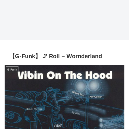
【G-Funk】 J’ Roll – Wornderland
G-Funk