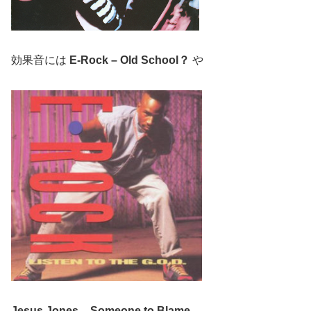
効果音には
E-Rock – Old School？
や
Jesus Jones – Someone to Blame