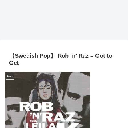
【Swedish Pop】 Rob ‘n’ Raz – Got to
Get
Pop