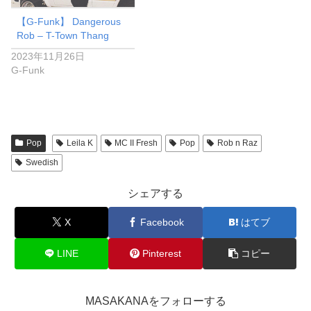
【G-Funk】 Dangerous
Rob – T-Town Thang
2023年11月26日
G-Funk
Pop
Leila K
MC II Fresh
Pop
Rob n Raz
Swedish
シェアする
X
Facebook
はてブ
LINE
Pinterest
コピー
MASAKANAをフォローする