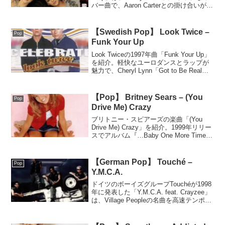
バー曲で、Aaron Carterとの掛け合いが魅
力の軽快でキャッチーなナンバー。
【Swedish Pop】 Look Twice –
Pop
Funk Your Up
Look Twiceの1997年曲「Funk Your Up」
を紹介。軽快なユーロダンスとラップが
魅力で、Cheryl Lynn「Got to Be Real」
のサンプリングも特徴。歌ものラップ好
きに薦める内容。
【Pop】 Britney Sears – (You
Pop
Drive Me) Crazy
ブリトニー・スピアーズの楽曲「(You
Drive Me) Crazy」を紹介。1999年リリー
スでアルバム『…Baby One More Time』
収録。ポップで聴きやすく、カウベルの
リズムが印象的な一曲。
【German Pop】 Touché –
Pop
Y.M.C.A.
ドイツのボーイズグループTouchéが1998
年に発表した「Y.M.C.A. feat. Crayzee」
は、Village Peopleの名曲を高速テンポと
ラップでユーロポップ風に再構築したカ
バーで、新鮮さと完成度の高い一曲。