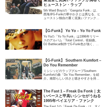
ヒューストン・ラップ
5th Ward Boyzの「Gangsta Funk」は、
西海岸G-Funkの華やかさとは異なる、ヒ
ューストン独自の重く泥臭いファンクを
鳴らす一曲だ。低く粘るベース、乾いた
ドラム、複数MCの荒々しい掛け合いか
ら、その魅力を詳しく読み解く。
【G-Funk】 Yo Yo – Yo Yo Funk
G-Funk
Yo Yoの「Yo Yo Funk」は1996年リリー
スのアルバム「Total Control」収録曲。
DJ Battlecat制作でG‑Funk色が強く、
Tom Browneのサンプルやトークボックス
が特徴の一曲。
【G-Funk】 Southern Kumfort –
G-Funk
Do You Remember
ミシシッピのラップグループSouthern
Kumfortの曲「Do You Remember」を紹
介。南部らしい渋さと聴きやすさを持
ち、客演Pandyの歌声が魅力。入手困難
だが価値ある一曲。
The Fast 1 – Freak Da Fonk｜太
G-Funk
いベースと甲高いシンセがうねる
1995年ベイエリア・ファンク
The Fast 1の「Freak Da Fonk」は、太く