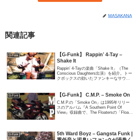
MASAKANA
関連記事
【G-Funk】 Rappin’ 4-Tay –
G-Funk
Shake It
Rappin’ 4-Tayの楽曲「Shake It」（The
Conscious Daughters出演）を紹介。トー
クボックスの効いたファンキーなサウン
ドやアジアン風のイントロ、Zappへのオ
マージュなどが特徴の一曲。
【G-Funk】 C.M.P. – Smoke On
G-Funk
C.M.P.の「Smoke On」は1995年リリー
スのアルバム『A Southern Point Of
View』収録曲で、The Floatersの「Float
On」をサンプリングしたスムースなギャ
ングスタファンク。
5th Ward Boyz – Gangsta Funk |
G-Funk
重低音と泥臭いファンクが渦巻く