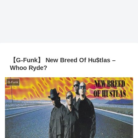
【G-Funk】 New Breed Of Hu$tlas –
Whoo Ryde?
G-Funk