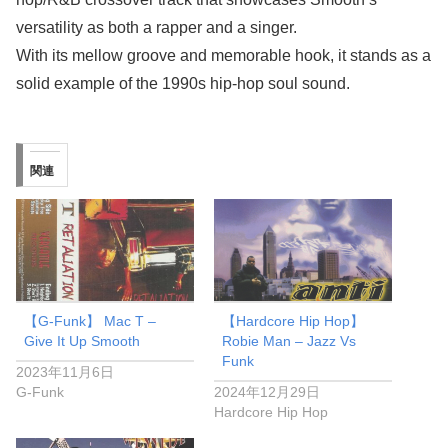
versatility as both a rapper and a singer.
With its mellow groove and memorable hook, it stands as a
solid example of the 1990s hip-hop soul sound.
関連
【G-Funk】 Mac T –
【Hardcore Hip Hop】
Give It Up Smooth
Robie Man – Jazz Vs
Funk
2023年11月6日
G-Funk
2024年12月29日
Hardcore Hip Hop