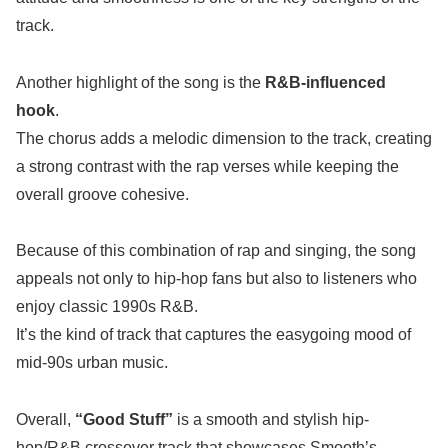
track.
Another highlight of the song is the
R&B-influenced
hook
.
The chorus adds a melodic dimension to the track, creating
a strong contrast with the rap verses while keeping the
overall groove cohesive.
Because of this combination of rap and singing, the song
appeals not only to hip-hop fans but also to listeners who
enjoy classic 1990s R&B.
It’s the kind of track that captures the easygoing mood of
mid-90s urban music.
Overall,
“Good Stuff”
is a smooth and stylish hip-
hop/R&B crossover track that showcases Smooth’s