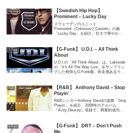
徴の一曲。
【Swedish Hip Hop】
Hip Hop
Prominent – Lucky Day
スウェーデンのユニット
Prominent（ColossosとCastelo）の曲
「Lucky Day」を紹介。壮大で華やかな
トラックとソウルフルな歌声、流れるよ
うなラップが魅力のパーティーチュー
ン。
【G-Funk】 U.D.I. – All Think
G-Funk
About
U.D.I.の「All Think About」は、Lakeside
の「It’s All The Way Live」をサンプリン
グした軽快なG-Funk曲。疾走感あるラッ
プとキャッチーなフックが特徴の一曲。
【R&B】 Anthony David – Stop
R&B
Playin’
R&BシンガーAnthony Davidの楽曲「Stop
Playin’」を紹介。2008年のアルバム
『Acey Deucey』収録で、商業的成功は
ないものの心地よい雰囲気が魅力な一
曲。
【G-Funk】 DRT – Don’t Push
G-Funk
Me