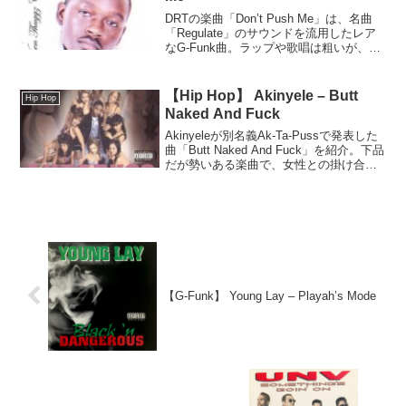
DRTの楽曲「Don’t Push Me」は、名曲
「Regulate」のサウンドを流用したレア
なG-Funk曲。ラップや歌唱は粗いが、そ
の雑さが逆に味となり、独特の魅力を放
つ一曲。
【Hip Hop】 Akinyele – Butt
Hip Hop
Naked And Fuck
Akinyeleが別名義Ak-Ta-Pussで発表した
曲「Butt Naked And Fuck」を紹介。下品
だが勢いある楽曲で、女性との掛け合い
が印象的。内容は露骨ながら曲としては
良曲。
【G-Funk】 Young Lay – Playah’s Mode