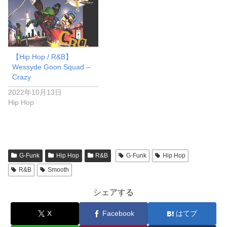
【Hip Hop / R&B】
Wessyde Goon Squad –
Crazy
2022年10月13日
Hip Hop
G-Funk
Hip Hop
R&B
G-Funk
Hip Hop
R&B
Smooth
シェアする
X
Facebook
はてブ