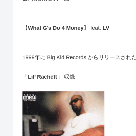
【
What G’s Do 4 Money
】 feat.
LV
1999年に Big Kid Records からリリース
「
Lil’ Rachett
」 収録