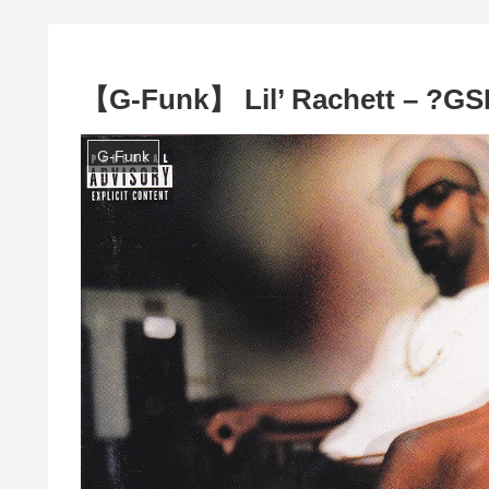
【G-Funk】 Lil’ Rachett – ?GS
G-Funk